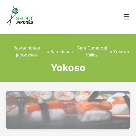
☰
Restaurantes
Sant Cugat del
»
Barcelona
»
»
Yokoso
japoneses
Vallès
Yokoso