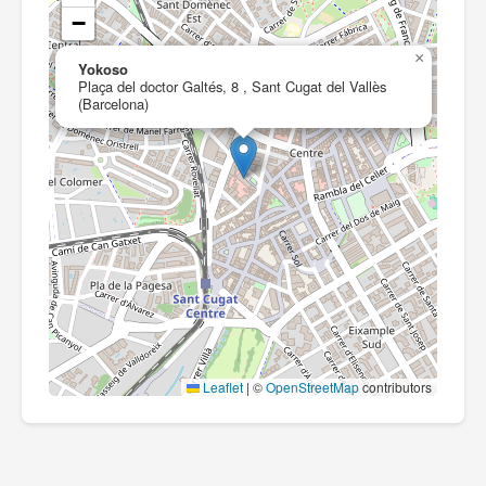
−
×
Yokoso
Plaça del doctor Galtés, 8 , Sant Cugat del Vallès
(Barcelona)
Leaflet
|
©
OpenStreetMap
contributors