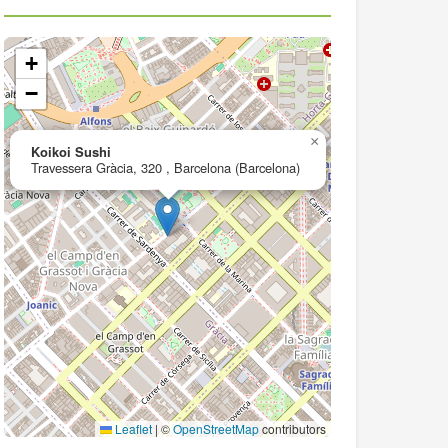
+
−
×
Koikoi Sushi
Travessera Gràcia, 320 , Barcelona (Barcelona)
Leaflet
|
©
OpenStreetMap
contributors