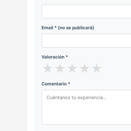
Email * (no se publicará)
Valoración *
★
★
★
★
★
Comentario *