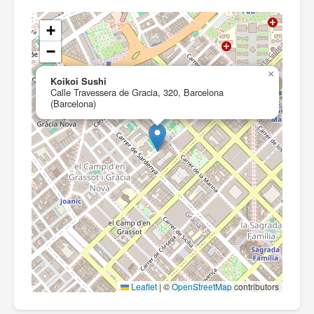
+
−
×
Koikoi Sushi
Calle Travessera de Gracia, 320, Barcelona
(Barcelona)
Leaflet
|
©
OpenStreetMap
contributors