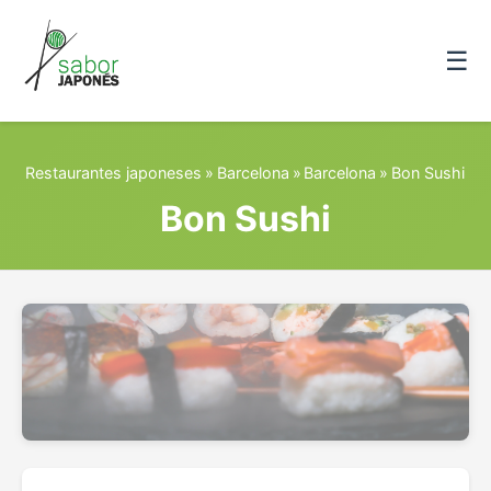
☰
Restaurantes japoneses
»
Barcelona
»
Barcelona
»
Bon Sushi
Bon Sushi