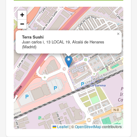
+
−
×
Terra Sushi
Juan carlos i, 13 LOCAL 19, Alcalá de Henares
(Madrid)
Leaflet
|
©
OpenStreetMap
contributors