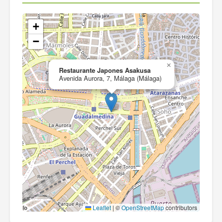
+
−
×
Restaurante Japones Asakusa
Avenida Aurora, 7, Málaga (Málaga)
Leaflet
|
©
OpenStreetMap
contributors