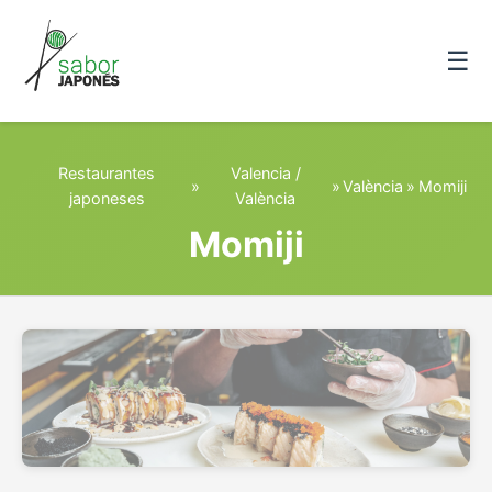
☰
Restaurantes
Valencia /
»
»
València
»
Momiji
japoneses
València
Momiji