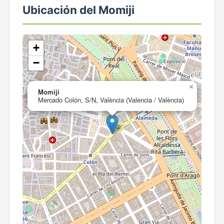
Ubicación del Momiji
+
−
×
Momiji
Mercado Colón, S/N, València (Valencia / València)