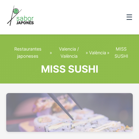
☰
Restaurantes
Valencia /
MISS
»
»
València
»
japoneses
València
SUSHI
MISS SUSHI