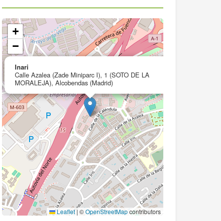
+
−
×
Inari
Calle Azalea (Zade Miniparc I), 1 (SOTO DE LA
MORALEJA), Alcobendas (Madrid)
Leaflet
|
©
OpenStreetMap
contributors