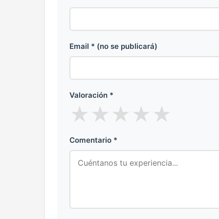
Email * (no se publicará)
Valoración *
★
★
★
★
★
Comentario *