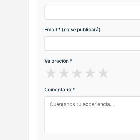
Email * (no se publicará)
Valoración *
★
★
★
★
★
Comentario *