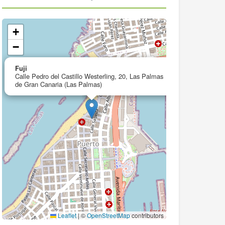
+
−
×
Fuji
Calle Pedro del Castillo Westerling, 20, Las Palmas
de Gran Canaria (Las Palmas)
Leaflet
|
©
OpenStreetMap
contributors