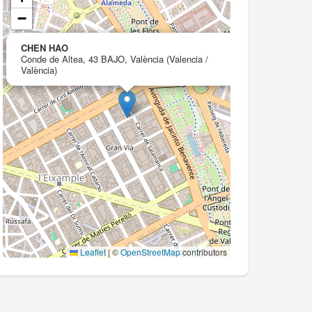
−
×
CHEN HAO
Conde de Altea, 43 BAJO, València (Valencia /
València)
Leaflet
|
©
OpenStreetMap
contributors