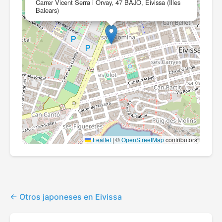
Carrer Vicent Serra i Orvay, 47 BAJO, Eivissa (Illes
Balears)
Leaflet
|
©
OpenStreetMap
contributors
Otros japoneses en Eivissa