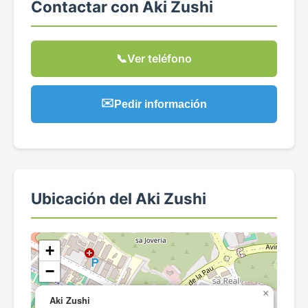
Contactar con Aki Zushi
📞
Ver teléfono
✉️
Pedir información
Ubicación del Aki Zushi
+
−
×
Aki Zushi